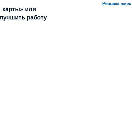
Решаем вмес
 карты» или
улучшить работу