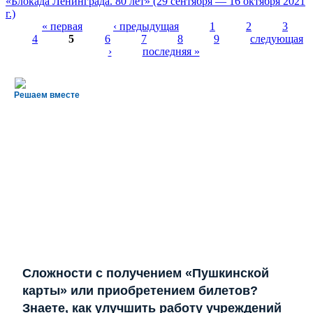
«Блокада Ленинграда. 80 лет» (29 сентября — 16 октября 2021
г.)
« первая
‹ предыдущая
1
2
3
4
5
6
7
8
9
следующая
Страницы
›
последняя »
Решаем вместе
Сложности с получением «Пушкинской
карты» или приобретением билетов?
Знаете, как улучшить работу учреждений